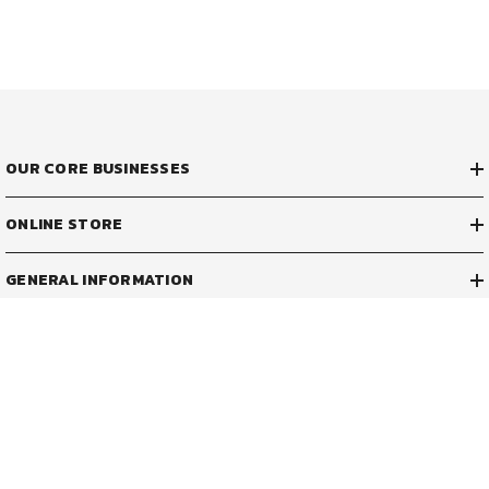
OUR CORE BUSINESSES
ONLINE STORE
GENERAL INFORMATION
ADDRESS & CONTACT
29/1 หมู่ที่ 5 ซอยธรรมศิริ
ถนนเทพรัตน ตำบลบางเสาธง
อำเภอบางเสาธง สมุทรปราการ 10570