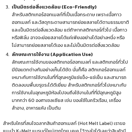
เป็นมิตรต่อสิ่งแวดล้อม (Eco-Friendly)
สำหรับสติกเกอร์ฮอทเมลท์ที่เป็นเนื้อกระดาษ เพราะเนื้อกาว
ฮอทเมลท์ และวัสดุกระดาษสามารถย่อยสลายได้ตามธรรมชาติ
และเป็นมิตรต่อสิ่งแวดล้อม แต่ถ้าหากสติกเกอร์ทั่วไป เนื้อกาว
หรือฟิล์ม อาจจะย่อยสลายได้แค่เพียงอย่างได้อย่างหนึ่ง หรือ
ไม่สามารถย่อยสลายได้เอง และไม่เป็นมิตรต่อสิ่งแวดล้อม
ลักษณะการใช้งาน (Application Use)
ลักษณะการใช้งานของสติกเกอร์ฮอทเมลท์ และสติกเกอร์ทั่วไป
มีข้อแตกต่างกันอย่างเห็นได้ชัด นั่นก็คือ สติกเกอร์ฮอทเมลท์
เหมาะกับการใช้งานในที่ที่อุณหภูมิแช่แข็ง-แช่เย็น และสามารถ
ติดลงบนพื้นขรุขระได้ดีเยี่ยม สำหรับสติกเกอร์ทั่วไปเหมาะกับ
การใช้งานในอุณหภูมิห้องไปจนถึงใช้งานในที่ที่มีอุณหภูมิสูง
มากกว่า 60 องศาเซลเซียส เช่น ของใช้ในครัวเรือน, เครื่อง
สำอาง, อาหารแห้ง เป็นต้น
สำหรับใครที่สนใจฉลากสินค้าฮอทเมลท์ (Hot Melt Label) เราขอ
แนะนำ K-Melt แบรนด์ใหม่จากไทย เคเค ไว้วางใจได้เลยว่าสินค้ามี