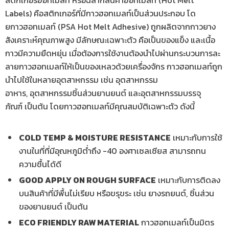
สติกเกอร์ฮอทเมลท์ หรือฉลากสินค้าฮอทเมลท์ (Hot Melt
Labels) คือสติกเกอร์ที่มีกาวฮอทเมลท์เป็นส่วนประกอบ โด
ยกาวฮอทเมลท์ (PSA Hot Melt Adhesive) ถูกผลิตจากกาวยาง
สังเคราะห์คุณภาพสูง มีลักษณะเฉพาะตัว คือเป็นของแข็ง และเนื้อ
กาวมีความยืดหยุ่น เมื่อต้องการใช้งานต้องนำไปผ่านกระบวนการละ
ลายกาวฮอทเมลท์ให้เป็นของเหลวด้วยเครื่องจักร กาวฮอทเมลท์ถูก
นำไปใช้ในหลายอุตสาหกรรม เช่น อุตสาหกรรม
อาหาร, อุตสาหกรรมชิ้นส่วนยานยนต์ และอุตสาหกรรมบรรจุ
ภัณฑ์ เป็นต้น โดยกาวฮอทเมลท์มีคุณสมบัติเฉพาะตัว ดังนี้
COLD TEMP & MOISTURE RESISTANCE
เหมาะกับการใช้
งานในที่ที่มีอุณหภูมิต่ำถึง -40 องศาเซลเซียส สามารถทน
ความชื้นได้ดี
GOOD APPLY ON ROUGH SURFACE
เหมาะกับการติดลง
บนสินค้าที่มีพื้นไม่เรียบ หรือขรุขระ เช่น ยางรถยนต์, ชิ้นส่วน
ของยานยนต์ เป็นต้น
ECO FRIENDLY RAW MATERIAL
กาวฮอทเมลท์เป็นมิตร