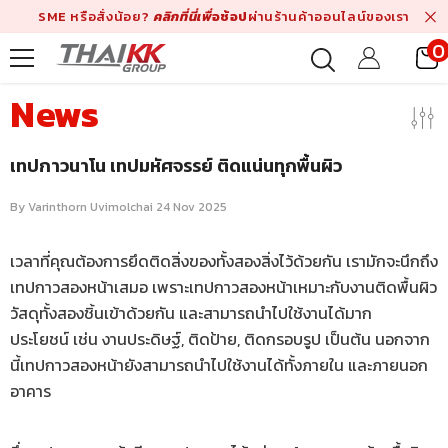
Skip To Content
SME หรือสั่งน้อย?
คลิกที่นี่เพื่
อช้อป
ผ่านร้านค้าออนไลน์ของเรา
0
i
News
เทปกาวนาโน เทปมหัศจรรย์ ติดแน่นทุกพื้นผิว
By
Varinthorn Uvimolchai
24 Nov 2025
เวลาที่คุณต้องการยึดติดสิ่งของทั้งสองสิ่งไว้ด้วยกัน เรามักจะนึกถึง
เทปกาวสองหน้าเสมอ เพราะเทปกาวสองหน้าเหมาะกับงานติดพื้นผิว
วัสดุทั้งสองชิ้นเข้าด้วยกัน และสามารถนำไปใช้งานได้มาก
ประโยชน์ เช่น งานประดิษฐ์, ติดป้าย, ติดกรอบรูป เป็นต้น นอกจาก
นี้เทปกาวสองหน้ายังสามารถนำไปใช้งานได้ทั้งภายใน และภายนอก
อาคาร