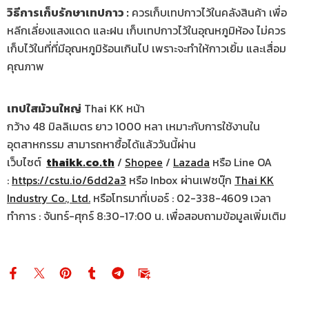
วิธีการเก็บรักษาเทปกาว :
ควรเก็บเทปกาวไว้ในคลังสินค้า เพื่อ
หลีกเลี่ยงแสงแดด และฝน เก็บเทปกาวไว้ในอุณหภูมิห้อง ไม่ควร
เก็บไว้ในที่ที่มีอุณหภูมิร้อนเกินไป เพราะจะทำให้กาวเยิ้ม และเสื่อม
คุณภาพ
เทปใสม้วนใหญ่
Thai KK หน้า
กว้าง 48 มิลลิเมตร ยาว 1000 หลา เหมาะกับการใช้งานใน
อุตสาหกรรม สามารถหาซื้อได้แล้ววันนี้ผ่าน
เว็บไซต์
thaikk.co.th
/
Shopee
/
Lazada
หรือ Line OA
:
https://cstu.io/6dd2a3
หรือ Inbox ผ่านเฟซบุ๊ก
Thai KK
Industry Co., Ltd.
หรือโทรมาที่เบอร์ : 02-338-4609 เวลา
ทำการ : จันทร์-ศุกร์ 8:30-17:00 น. เพื่อสอบถามข้อมูลเพิ่มเติม