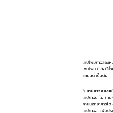
เทปโฟมกาวสองหน้
เทปโฟม EVA มีน้ำ
รถยนต์ เป็นต้น
3. เทปกาวสองหน
เทปกาวนาโน, เทปก
ภายนอกอาคารได้ ลอ
เทปกาวสารพัดประโ