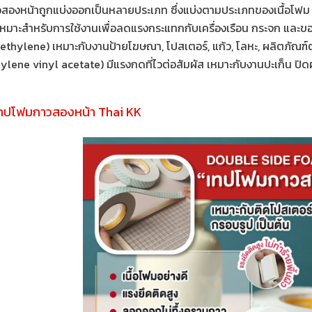
องหน้าถูกแบ่งออกเป็นหลายประเภท ซึ่งแบ่งตามประเภทของเนื้อโฟม ไ
หมาะสำหรับการใช้งานเพื่อลดแรงกระแทกกับเครื่องเรือน กระจก และขอ
lyethylene) เหมาะกับงานป้ายโฆษณา, โปสเตอร์, แก้ว, โลหะ, ผลิตภัณ
thylene vinyl acetate) มีแรงกดที่ไวต่อสัมผัส เหมาะกับงานปะเก็น ป
เทปโฟมกาวสองหน้า Thai KK