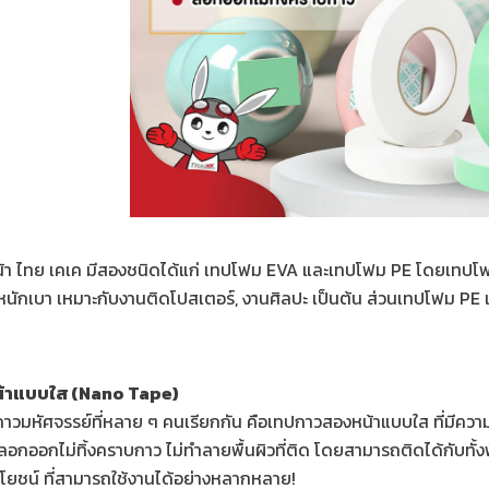
า ไทย เคเค มีสองชนิดได้แก่ เทปโฟม EVA และเทปโฟม PE โดยเทปโฟ
หนักเบา เหมาะกับงานติดโปสเตอร์, งานศิลปะ เป็นต้น ส่วนเทปโฟม PE
้าแบบใส (Nano Tape)
าวมหัศจรรย์ที่หลาย ๆ คนเรียกกัน คือเทปกาวสองหน้าแบบใส ที่มีคว
กออกไม่ทิ้งคราบกาว ไม่ทำลายพื้นผิวที่ติด โดยสามารถติดได้กับทั้งพื
ยชน์ ที่สามารถใช้งานได้อย่างหลากหลาย!