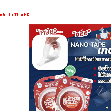
เทปนาโน Thai KK