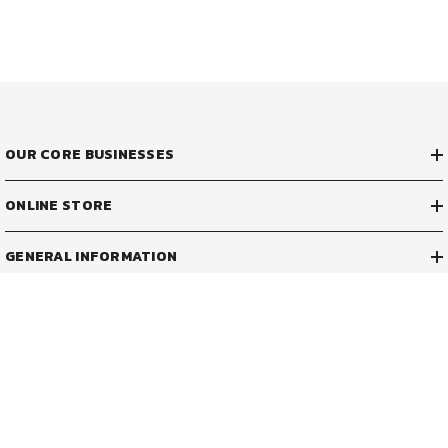
OUR CORE BUSINESSES
ONLINE STORE
GENERAL INFORMATION
ADDRESS & CONTACT
29/1 หมู่ที่ 5 ซอยธรรมศิริ
ถนนเทพรัตน ตำบลบางเสาธง
อำเภอบางเสาธง สมุทรปราการ 10570