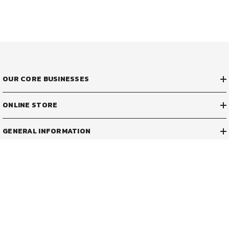
OUR CORE BUSINESSES
ONLINE STORE
GENERAL INFORMATION
ADDRESS & CONTACT
29/1 หมู่ที่ 5 ซอยธรรมศิริ
ถนนเทพรัตน ตำบลบางเสาธง
อำเภอบางเสาธง สมุทรปราการ 10570