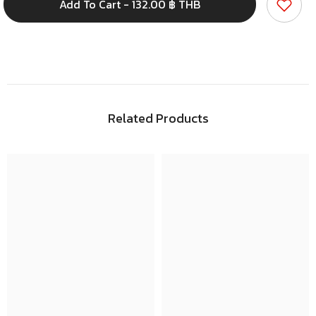
เทป
เทป
Add To Cart - 132.00 ฿ THB
ผ้า
ผ้า
เทป
เทป
แล็ค
แล็ค
ซีน
ซีน
Cloth
Cloth
tape
tape
2
2
นิ้ว
นิ้ว
Related Products
x
x
8
8
หลา
หลา