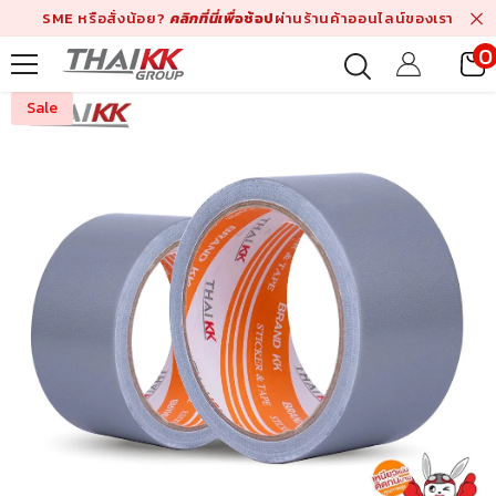
Skip To Content
SME หรือสั่งน้อย?
คลิกที่นี่เพื่
อช้อป
ผ่านร้านค้าออนไลน์ของเรา
0
i
Sale