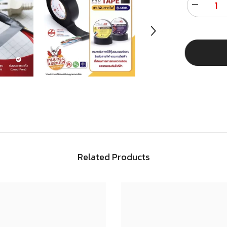
Decrease
quantity
for
เทป
พัน
สาย
ไฟ
สีดำ
18
มม.
x
10
เมตร
Related Products