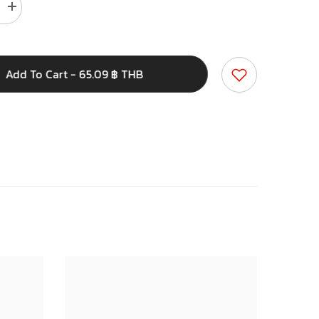
Increase
quantity
for
เทป
พัน
Add To Cart - 65.09 ฿ THB
สาย
ไฟ
สีดำ
18
มม.
x
10
เมตร