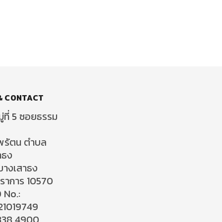
& CONTACT
ู่ที่ 5 ซอยธรรม
พรัตน ตำบล
าธง
บางเสาธง
ปราการ 10570
 No.:
21019749
338 4900