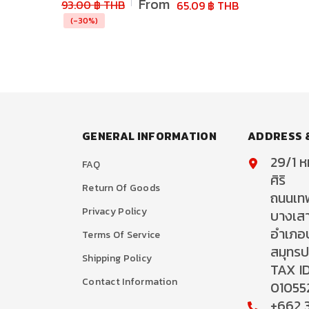
From
93.00 ฿ THB
65.09 ฿ THB
(-30%)
GENERAL INFORMATION
ADDRESS 
29/1 หม
FAQ
ศิริ
Return Of Goods
ถนนเท
Privacy Policy
บางเส
อำเภอ
Terms Of Service
สมุทร
Shipping Policy
TAX ID
Contact Information
01055
+662 