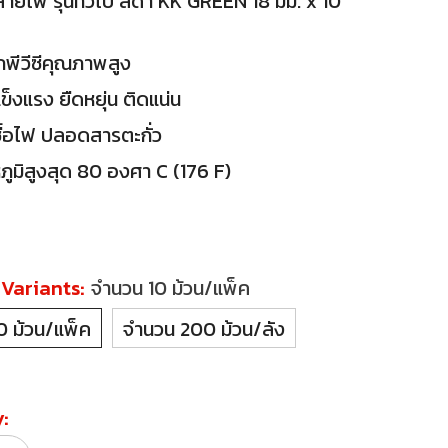
ายไฟ รุ่นทั่วไป สีดำ KK GREEN 18 มม. x 10
พีวีซีคุณภาพสูง
ข็งแรง ยืดหยุ่น ติดแน่น
เชื้อไฟ ปลอดสารตะกั่ว
ูมิสูงสุด 80 องศา C (176 F)
 Variants:
จำนวน 10 ม้วน/แพ็ค
0 ม้วน/แพ็ค
จำนวน 200 ม้วน/ลัง
: