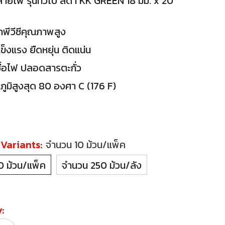
ายไฟ รุ่นทั่วไป สีดำ KK GREEN 18 มม. x 20
พีวีซีคุณภาพสูง
ข็งแรง ยืดหยุ่น ติดแน่น
เชื้อไฟ ปลอดสารตะกั่ว
ูมิสูงสุด 80 องศา C (176 F)
 Variants:
จำนวน 10 ม้วน/แพ็ค
0 ม้วน/แพ็ค
จำนวน 250 ม้วน/ลัง
: