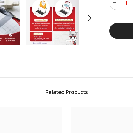
Decrease
quantity
for
เทป
พัน
สาย
ไฟ
สีดำ
18
มม.
x
20
เมตร
Related Products