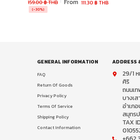
From
159.00 ฿ THB
111.30 ฿ THB
(-30%)
GENERAL INFORMATION
ADDRESS 
29/1 หม
FAQ
ศิริ
Return Of Goods
ถนนเท
Privacy Policy
บางเส
อำเภอ
Terms Of Service
สมุทร
Shipping Policy
TAX ID
Contact Information
01055
+662 