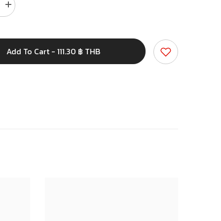
Increase
quantity
for
เทป
พัน
Add To Cart - 111.30 ฿ THB
สาย
ไฟ
สีดำ
18
มม.
x
20
เมตร