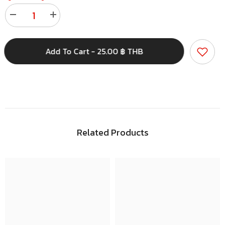
Decrease
Increase
quantity
quantity
for
for
สติ
สติ
Add To Cart - 25.00 ฿ THB
ก
ก
เกอร์
เกอร์
พี
พี
วี
วี
ซี
ซี
ใส
ใส
ผิว
ผิว
ด้าน
ด้าน
Related Products
A4
A4
แพ็ค
แพ็ค