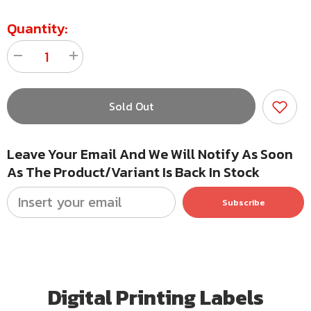
Quantity:
Decrease
Increase
quantity
quantity
for
for
สติ
สติ
Sold Out
ก
ก
เกอร์
เกอร์
กระดาษ
กระดาษ
Leave Your Email And We Will Notify As Soon
ขาว
ขาว
As The Product/variant Is Back In Stock
เงา
เงา
A4
A4
แพ็ค
แพ็ค
Subscribe
50
50
แผ่น
แผ่น
Digital Printing Labels