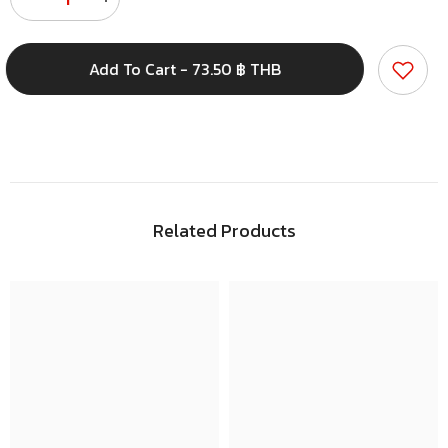
Decrease
Increase
quantity
quantity
for
for
เทป
เทป
Add To Cart - 73.50 ฿ THB
พัน
พัน
สาย
สาย
ไฟ
ไฟ
สีดำ
สีดำ
19
19
มม.
มม.
x
x
10
10
Related Products
เมตร
เมตร
(รุ่น
(รุ่น
มอก.)
มอก.)
12F
12F