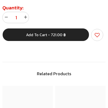
Quantity:
Decrease
Increase
quantity
quantity
for
for
สติ
สติ
Add To Cart - 721.00 ฿
ก
ก
เกอร์
เกอร์
พี
พี
พี
พี
ขาว
ขาว
ด้าน
ด้าน
รุ่น
รุ่น
Hybrid
Hybrid
Related Products
13x19
13x19
นิ้ว
นิ้ว
ขนาด
ขนาด
A3+
A3+