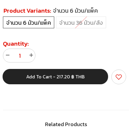
Product Variants:
จำนวน 6 ม้วน/แพ็ค
จำนวน 6 ม้วน/แพ็ค
จำนวน 36 ม้วน/ลัง
Quantity:
Decrease
Increase
quantity
quantity
for
for
เทป
เทป
Add To Cart - 217.20 ฿ THB
กระดาษ
กระดาษ
กาว
กาว
ใน
ใน
ตัว
ตัว
เทป
เทป
คราฟท์
คราฟท์
2
2
นิ้ว
นิ้ว
Related Products
x
x