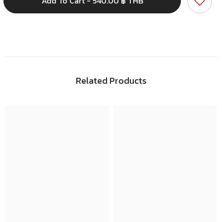
Add To Cart - 540.00 ฿ THB
ปอ
ปอ
ลู
ลู
มิ
มิ
เนียม
เนียม
ฟอยล์
ฟอยล์
สี
สี
เงิน
เงิน
เงา
เงา
Related Products
75
75
มม.
มม.
x
x
50
50
หลา
หลา
(45
(45
ไมครอน)
ไมครอน)