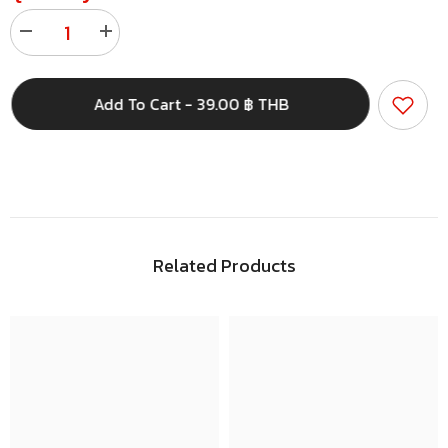
Decrease
Increase
quantity
quantity
for
for
เทป
เทป
Add To Cart - 39.00 ฿ THB
วา
วา
ชิ
ชิ
ลาย
ลาย
Verticaz
Verticaz
Collection
Collection
Related Products