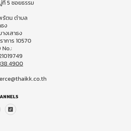
ู่ที่ 5 ซอยธรรม
พรัตน ตำบล
าธง
บางเสาธง
ปราการ 10570
 No.:
21019749
338 4900
rce@thaikk.co.th
HANNELS