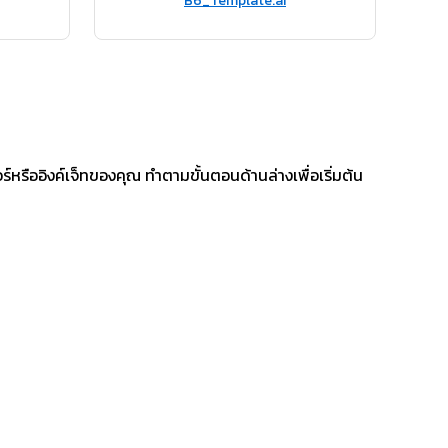
B6_Template.ai
รืออิงค์เจ็ทของคุณ ทำตามขั้นตอนด้านล่างเพื่อเริ่มต้น