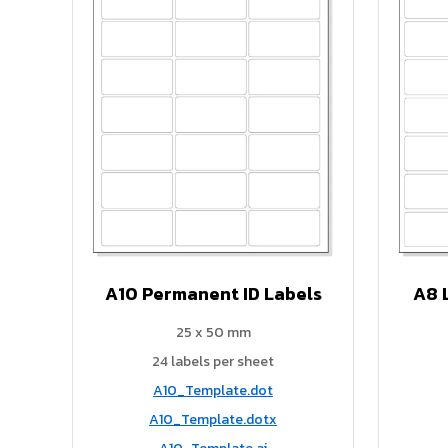
A10 Permanent ID Labels
A8 
25 x 50 mm
24 labels per sheet
A10_Template.dot
A10_Template.dotx