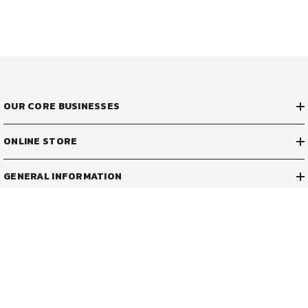
OUR CORE BUSINESSES
ONLINE STORE
GENERAL INFORMATION
ADDRESS & CONTACT
29/1 หมู่ที่ 5 ซอยธรรมศิริ
ถนนเทพรัตน ตำบลบางเสาธง
อำเภอบางเสาธง สมุทรปราการ 10570