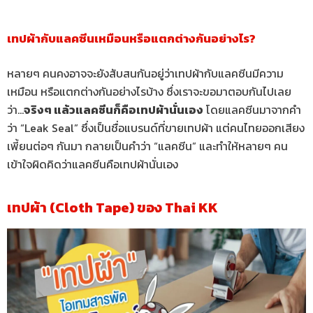
เทปผ้ากับแลคซีนเหมือนหรือแตกต่างกันอย่างไร?
หลายๆ คนคงอาจจะยังสับสนกันอยู่ว่าเทปผ้ากับแลคซีนมีความ
เหมือน หรือแตกต่างกันอย่างไรบ้าง ซึ่งเราจะขอมาตอบกันไปเลย
ว่า…
จริงๆ แล้วแลคซีนก็คือเทปผ้านั่นเอง
โดยแลคซีนมาจากคำ
ว่า “Leak Seal” ซึ่งเป็นชื่อแบรนด์ที่ขายเทปผ้า แต่คนไทยออกเสียง
เพี้ยนต่อๆ กันมา กลายเป็นคำว่า “แลคซีน” และทำให้หลายๆ คน
เข้าใจผิดคิดว่าแลคซีนคือเทปผ้านั่นเอง
เทปผ้า (Cloth Tape) ของ Thai KK