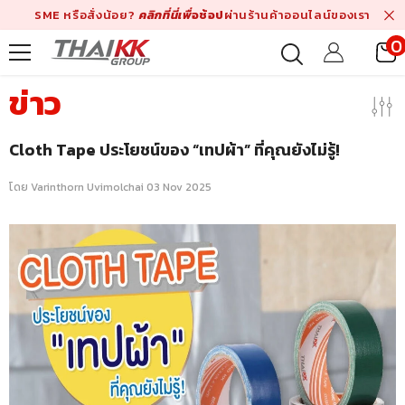
ข้ามไปที่เนื้อหา
SME หรือสั่งน้อย?
คลิกที่นี่เพื่
อช้อป
ผ่านร้านค้าออนไลน์ของเรา
0
ร
ข่าว
Cloth Tape ประโยชน์ของ “เทปผ้า” ที่คุณยังไม่รู้!
โดย
Varinthorn Uvimolchai
03 Nov 2025