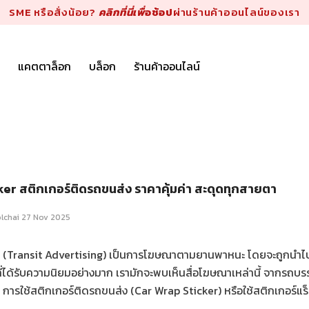
SME หรือสั่งน้อย?
คลิกที่นี่เพื่
อช้อป
ผ่านร้านค้าออนไลน์ของเรา
แคตตาล็อก
บล็อก
ร้านค้าออนไลน์
er สติกเกอร์ติดรถขนส่ง ราคาคุ้มค่า สะดุดทุกสายตา
lchai
27 Nov 2025
ที่ (Transit Advertising) เป็นการโฆษณาตามยานพาหนะ โดยจะถูกนำไป
ที่ได้รับความนิยมอย่างมาก เรามักจะพบเห็นสื่อโฆษณาเหล่านี้ จากรถบ
 การใช้สติกเกอร์ติดรถขนส่ง (Car Wrap Sticker) หรือใช้สติกเกอร์แ