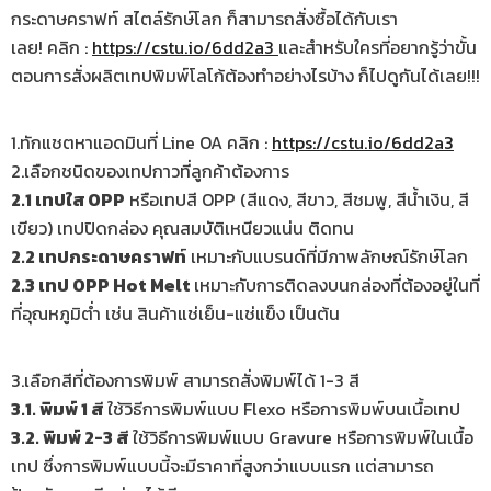
กระดาษคราฟท์ สไตล์รักษ์โลก ก็สามารถสั่งซื้อได้กับเรา
เลย! คลิก :
https://cstu.io/6dd2a3
และสำหรับใครที่อยากรู้ว่าขั้น
ตอนการสั่งผลิตเทปพิมพ์โลโก้ต้องทำอย่างไรบ้าง ก็ไปดูกันได้เลย!!!
1.ทักแชตหาแอดมินที่ Line OA คลิก :
https://cstu.io/6dd2a3
2.เลือกชนิดของเทปกาวที่ลูกค้าต้องการ
2.1 เทปใส OPP
หรือเทปสี OPP (สีแดง, สีขาว, สีชมพู, สีน้ำเงิน, สี
เขียว) เทปปิดกล่อง คุณสมบัติเหนียวแน่น ติดทน
2.2 เทปกระดาษคราฟท
์ เหมาะกับแบรนด์ที่มีภาพลักษณ์รักษ์โลก
2.3 เทป OPP Hot Melt
เหมาะกับการติดลงบนกล่องที่ต้องอยู่ในที่
ที่อุณหภูมิต่ำ เช่น สินค้าแช่เย็น-แช่แข็ง เป็นต้น
3.เลือกสีที่ต้องการพิมพ์ สามารถสั่งพิมพ์ได้ 1-3 สี
3.1. พิมพ์ 1 ส
ี ใช้วิธีการพิมพ์แบบ Flexo หรือการพิมพ์บนเนื้อเทป
3.2. พิมพ์ 2-3 ส
ี ใช้วิธีการพิมพ์แบบ Gravure หรือการพิมพ์ในเนื้อ
เทป ซึ่งการพิมพ์แบบนี้จะมีราคาที่สูงกว่าแบบแรก แต่สามารถ