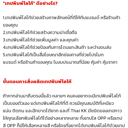
“เทปพิมพ์โลโก้” ดีอย่างไร?
1.เทปพิมพ์โลโก้ช่วยสร้างภาพลักษณ์ที่ดีให้กับแบรนด์ หรือร้านค้า
ของคุณ
2.เทปพิมพ์โลโก้ช่วยสร้างความน่าเชื่อถือ
3.เทปพิมพ์โลโก้ช่วยเพิ่มมูลค่า และคุณค่า
4.เทปพิมพ์โลโก้ช่วยป้องกันการโดนแกะสินค้า ระหว่างขนส่ง
5.เทปพิมพ์โลโก้เป็นสื่อโฆษณาอีกช่องทางที่ช่วยโปรโมท
แบรนด์ หรือร้านค้าของคุณ ในงบประมาณที่น้อย คุ้มค่า คุ้มราคา
ขั้นตอนการสั่งผลิตเทปพิมพ์โลโก้
ถ้าหากอ่านมาถึงตรงนี้แล้ว หลายๆ คนคงอยากจะมีเทปพิมพ์โลโก้
เป็นของตัวเอง แต่เทปพิมพ์โลโก้ที่ดี ควรมีคุณสมบัติที่เหนียว
แน่น ติดทน และฉีกขาดได้ยาก และที่ Thai KK มีชนิดของเทปกาว
ให้คุณเลือกพิมพ์โลโก้ได้อย่างหลากหลาย ทั้งเทปใส OPP หรือเทป
สี OPP ก็มีให้เลือกหลายสี หรือใครที่อยากได้เทปพิมพ์โลโก้ด้วยเทป