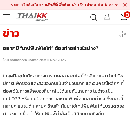
ข้ามไปที่เนื้อหา
SME หรือสั่งน้อย?
คลิกที่นี่เพื่
อช้อป
ผ่านร้านค้าออนไลน์ของเรา
0
ร
ข่าว
อยากมี “เทปพิมพ์โลโก้” ต้องทำอย่างไรบ้าง?
โดย
Varinthorn Uvimolchai
11 Nov 2025
ในยุคปัจจุบันที่ช่องทางการขายของออนไลน์กำลังมาแรง ทำให้ต้อง
มีการแพ็คของ และส่งของกันเป็นจำนวนมาก และอุปกรณ์หลักๆ ที่
ต้องใช้ในการแพ็คของก็ขาดไม่ได้เลยกับเทปกาว ไม่ว่าจะเป็น
เทป OPP หรือเทปปิดกล่อง และเทปพิมพ์ลวดลายต่างๆ ซึ่งตอนนี้
หลายๆ แบรนด์ หลายๆ ร้านค้า หันมาใช้เทปพิมพ์โลโก้แบรนด์ของ
ตัวเองมากขึ้น ทำให้เทปพิมพ์กำลังเป็นที่นิยมมากยิ่งขึ้น