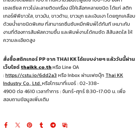
เซลเซียส กาวไม่ละลายติดเครื่อง มีให้เลือกหลายชนิด ได้แก่ สติก
เกอร์พีพีขาวใส, ขาวมัน, ขาวด้าน, ขาวมุก และเงินเงา โดยถูกเคลือบ
ด้วยน้ำยาชนิดพิเศษ ที่สามารถซึมซับหมึกพิมพ์ได้ทันที เหมาะกับ
งานที่ต้องการสัมผัสความชื้น และพิมพ์งานได้คมชัด สีสันสดใส ให้
ความละเอียดสูง
สั่งซื้อสติกเกอร์ PP จาก THAI KK ได้แบบง่ายๆ แล้ววันนี้ผ่าน
เว็บไซต์
thaikk.co.th
หรือ Line OA
:
https://cstu.io/6dd2a3
หรือ Inbox ผ่านเฟซบุ๊ก
Thai KK
Industry Co., Ltd.
หรือโทรมาที่เบอร์ : 02-338-
4900 ต่อ 4610 เวลาทำการ : จันทร์-ศุกร์ 8:30-17:00 น. เพื่อ
สอบถามข้อมูลเพิ่มเติม