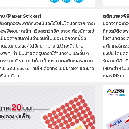
าษ (Paper Sticker)
สติกเกอร์พีพ
่มีติดทุกออฟฟิศก็คงจะเป็นอะไรไปไม่ได้นอกจาก “กระ
นอกจากจะต้อง
ออฟฟิศขนาดเล็ก หรือสตาร์ทอัพ อาจจะต้องมีการใช้
ก็ควรมีติดอฟ
ำเป็นฉลากสินค้าในจำนวนที่ไม่เยอะ นอกจากนี้ยัง
ใช้งานที่ต้องเ
านอเนกประสงค์ได้อีกมากมาย ไม่ว่าจะติดป้าย
สติกเกอร์กระ
ฟิศ, ทำเป็นป้ายติดอุปกรณ์สำนักงาน และอื่น ๆ
ยิงขึ้น โดยสต
์กระดาษที่เราแนะนำก็จะเป็นกระดาษสติกเกอร์ขนาด
รุ่นขายดีอันด
ra รุ่น Sticker ที่มีให้เลือกทั้งแบบขาวเงา และขาว
เหมาะสำหรับเค
ษเรียบเนียน
เกอร์ PP แบบ