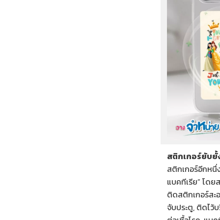
สติกเกอร์ยับยั
สติกเกอร์อีกหนึ่
แบคทีเรีย” โดยสต
ติดสติกเกอร์สะอ
จับประตู, ติดไว