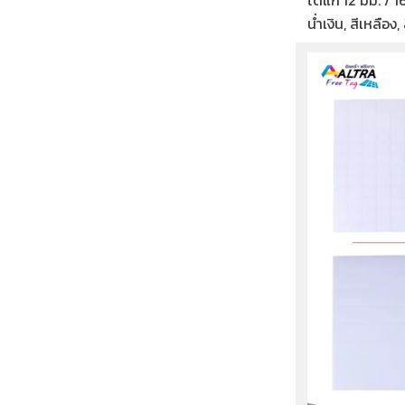
ได้แก่ 12 มม. / 1
น่ำเงิน, สีเหลือง, 