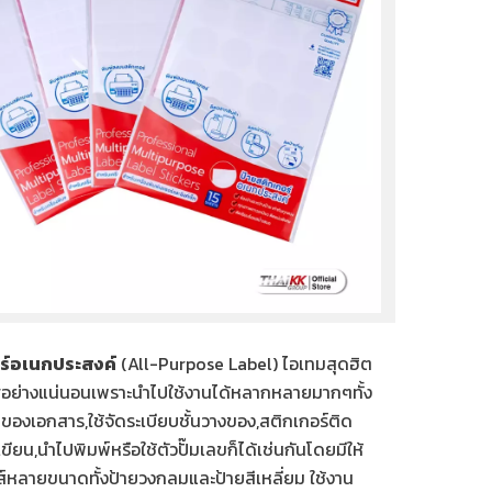
ร์อเนกประสงค์
(All-Purpose Label) ไอเทมสุดฮิต
ิศอย่างแน่นอนเพราะนำไปใช้งานได้หลากหลายมากๆทั้ง
ของเอกสาร,ใช้จัดระเบียบชั้นวางของ,สติกเกอร์ติด
ะเขียน,นำไปพิมพ์หรือใช้ตัวปั๊มเลขก็ได้เช่นกันโดยมีให้
์หลายขนาดทั้งป้ายวงกลมและป้ายสีเหลี่ยม ใช้งาน