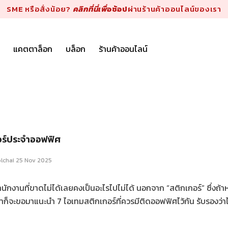
SME หรือสั่งน้อย?
คลิกที่นี่เพื่
อช้อป
ผ่านร้านค้าออนไลน์ของเรา
แคตตาล็อก
บล็อก
ร้านค้าออนไลน์
อร์ประจำออฟฟิศ
lchai
25 Nov 2025
นักงานที่ขาดไม่ได้เลยคงเป็นอะไรไปไม่ได้ นอกจาก “สติกเกอร์” ซึ่ง
เราก็จะขอมาแนะนำ 7 ไอเทมสติกเกอร์ที่ควรมีติดออฟฟิศไว้กัน รับรองว่